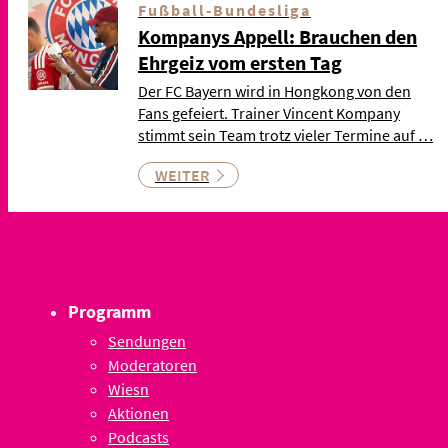
Fußball-Bundesliga
Kompanys Appell: Brauchen den
Ehrgeiz vom ersten Tag
Der FC Bayern wird in Hongkong von den
Fans gefeiert. Trainer Vincent Kompany
stimmt sein Team trotz vieler Termine auf …
WEITER
Programm
Sendungen
Moderatoren
Wiesn
Aktionen
Podcasts