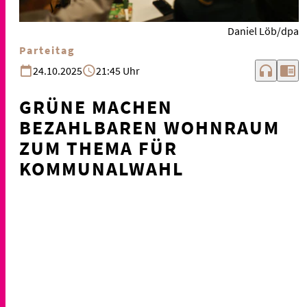
Daniel Löb/dpa
Parteitag
headphones
chrome_reader_mode
24.10.2025
21:45 Uhr
GRÜNE MACHEN
BEZAHLBAREN WOHNRAUM
ZUM THEMA FÜR
KOMMUNALWAHL