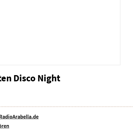
ten Disco Night
 RadioArabella.de
ören