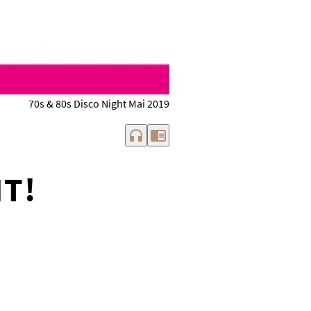
70s & 80s Disco Night Mai 2019
headphones
chrome_reader_mode
!