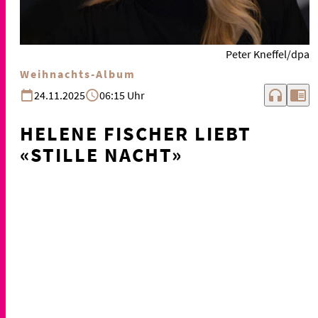
Peter Kneffel/dpa
Weihnachts-Album
headphones
chrome_reader_mode
24.11.2025
06:15 Uhr
HELENE FISCHER LIEBT
«STILLE NACHT»