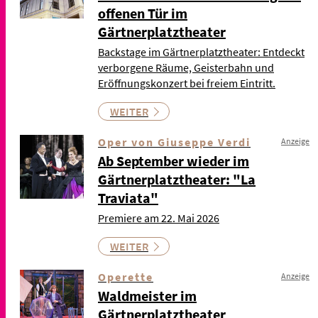
offenen Tür im
Gärtnerplatztheater
Backstage im Gärtnerplatztheater: Entdeckt
verborgene Räume, Geisterbahn und
Eröffnungskonzert bei freiem Eintritt.
WEITER
Oper von Giuseppe Verdi
Anzeige
Ab September wieder im
Gärtnerplatztheater: "La
Traviata"
Premiere am 22. Mai 2026
WEITER
Operette
Anzeige
Waldmeister im
Gärtnerplatztheater