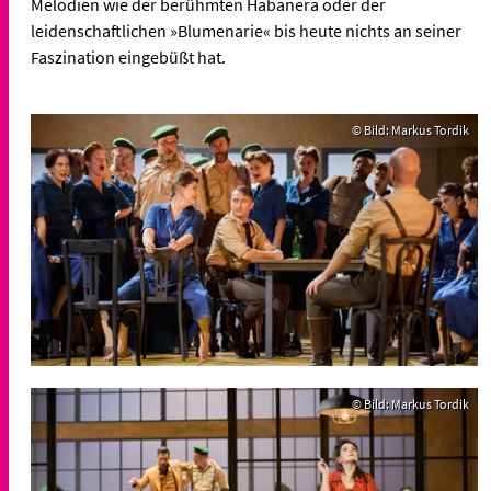
Melodien wie der berühmten Habanera oder der
leidenschaftlichen »Blumenarie« bis heute nichts an seiner
Faszination eingebüßt hat.
© Bild: Markus Tordik
© Bild: Markus Tordik