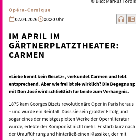
© Bild: Markus Tordik
Opéra-Comique
headphones
chrome_reader_mode
02.04.2026
00:20 Uhr
IM APRIL IM
GÄRTNERPLATZTHEATER:
CARMEN
»Liebe kennt kein Gesetz«, verkündet Carmen und lebt
entsprechend. Aber wie frei ist sie wirklich? Die Begegnung
mit Don José wird schließlich für beide zum Verhängnis.
1875 kam Georges Bizets revolutionäre Oper in Paris heraus
– und wurde ein Reinfall. Dass sie sein größter Erfolg und
sogar eines der meistgespielten Werke der Opernliteratur
wurde, erlebte der Komponist nicht mehr: Er starb kurz nach
der Uraufführung und hinterließ einen Klassiker, der mit