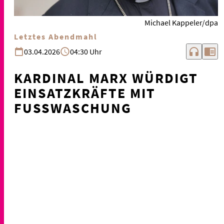
Michael Kappeler/dpa
Letztes Abendmahl
headphones
chrome_reader_mode
03.04.2026
04:30 Uhr
KARDINAL MARX WÜRDIGT
EINSATZKRÄFTE MIT
FUSSWASCHUNG