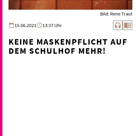
Bild: Rene Traut
headphones
chrome_reader_mode
15.06.2021
13:37 Uhr
KEINE MASKENPFLICHT AUF
DEM SCHULHOF MEHR!