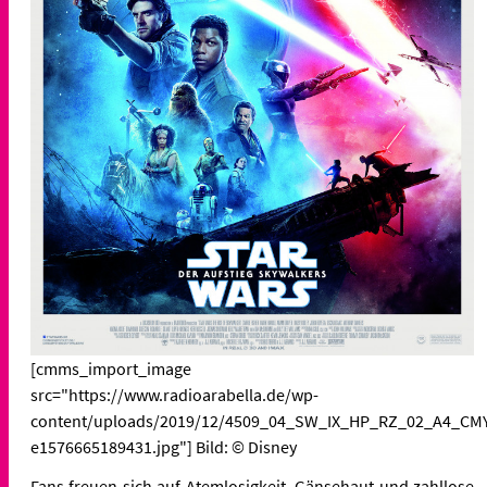
[cmms_import_image
src="https://www.radioarabella.de/wp-
content/uploads/2019/12/4509_04_SW_IX_HP_RZ_02_A4_CM
e1576665189431.jpg"] Bild: © Disney
Fans freuen sich auf Atemlosigkeit, Gänsehaut und zahllose