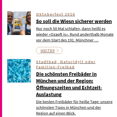
Oktoberfest 2026
So soll die Wiesn sicherer werden
Nur noch 50 Mal schlafen, dann heißt es
wieder «Ozapft is». Rund anderthalb Monate
vor dem Start des 191. Münchner …
WEITER
Stadtbad, Naturidyll oder
Familien-Freibad
Die schönsten Freibäder in
München und der Region:
Öffnungszeiten und Echtzeit-
Auslastung
Die besten Freibäder für heiße Tage: unsere
schönsten Tipps in München und der
Region auf einen Blick.