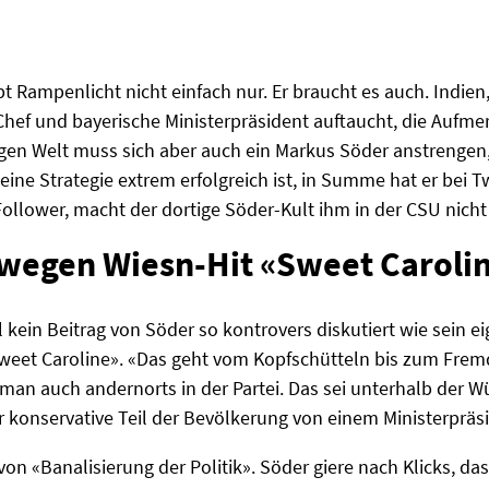
bt Rampenlicht nicht einfach nur. Er braucht es auch. Indie
ef und bayerische Ministerpräsident auftaucht, die Aufmer
logen Welt muss sich aber auch ein Markus Söder anstrenge
ne Strategie extrem erfolgreich ist, in Summe hat er bei T
Follower, macht der dortige Söder-Kult ihm in der CSU nich
egen Wiesn-Hit «Sweet Caroli
 kein Beitrag von Söder so kontrovers diskutiert wie sein e
eet Caroline». «Das geht vom Kopfschütteln bis zum Frem
man auch andernorts in der Partei. Das sei unterhalb der W
der konservative Teil der Bevölkerung von einem Ministerprä
 von «Banalisierung der Politik». Söder giere nach Klicks, da