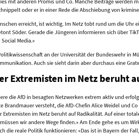
fies mit anderen Promis und Co. Manche Beiträge werden m
nippelt oder er in einer Rede die Abschiebung von krimine
chen erreicht, ist wichtig. Im Netz tobt rund um die Uhr 
ont Söder. Gerade die Jüngeren informieren sich über TikT
 Social Media.»
Politikwissenschaft an der Universität der Bundeswehr in Mü
mmunikation. Auch sie sieht darin aber durchaus eine Gra
er Extremisten im Netz beruht a
e die AfD in besagten Netzwerken extrem aktiv und erfolgre
rte Brandmauer versteht, die AfD-Chefin Alice Weidel und Co
er Extremisten im Netz beruht auf Radikalität. Auf einer tot
lb müssen wir andere Wege finden.» Am Ende gehe es um Wirk
 die reale Politik funktionieren: «Das ist in Bayern der Fall