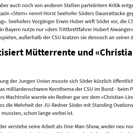
ber auch noch von anderen Stellen parteiintern Kritik entg
azin «Stern» nennt Horst Seehofer Söders Dauerattacke ge
g». Seehofers Vorgänger Erwin Huber wirft Söder vor, die C
in Bayern nutze nur «dem Trittbrettfahrer Hubert Aiwanger»
spielen, außerhalb der CSU kratzen sie dennoch an seiner 
isiert Mütterrente und «Christi
g der Jungen Union musste sich Söder kürzlich öffentliche 
 das milliardenschwere Kernthema der CSU im Bund - beim 
rs Machtrolle warnte ein Redner gar vor dem «Christian-Li
ss die Mehrheit der JU-Redner Söder mit Standing Ovations 
 mussten, schon lange vorbei ist.
öder verstehe seine Arbeit als One-Man-Show, weder neu no