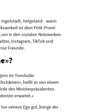
n, Ingolstadt, Helgoland - wann
ksamkeit ist dem Polit-Promi
n, um in den sozialen Netzwerken
witter, Instagram, TikTok und
t nur Freunde.
ne»?
igens im Tonstudio
dschämen», heißt es von einem
ürde des Ministerpräsidenten.
sidenten erwartet.»
s tue seinem Ego gut, bringe der