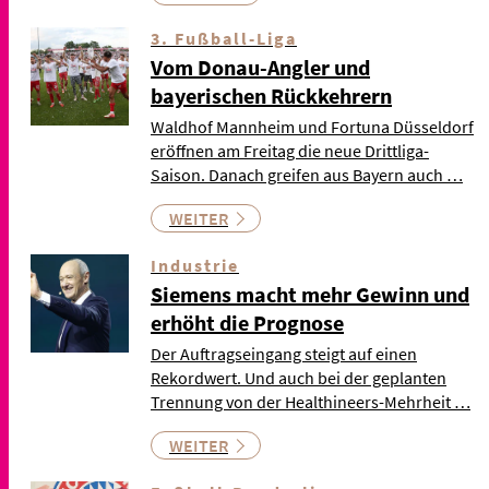
3. Fußball-Liga
Vom Donau-Angler und
bayerischen Rückkehrern
Waldhof Mannheim und Fortuna Düsseldorf
eröffnen am Freitag die neue Drittliga-
Saison. Danach greifen aus Bayern auch …
WEITER
Industrie
Siemens macht mehr Gewinn und
erhöht die Prognose
Der Auftragseingang steigt auf einen
Rekordwert. Und auch bei der geplanten
Trennung von der Healthineers-Mehrheit …
WEITER