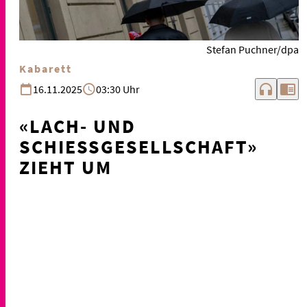
Stefan Puchner/dpa
Kabarett
headphones
chrome_reader_mode
16.11.2025
03:30 Uhr
«LACH- UND
SCHIESSGESELLSCHAFT» Z
IEHT UM