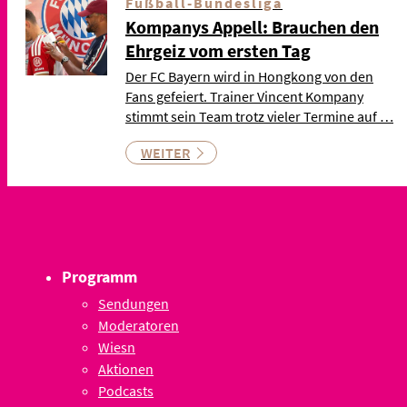
Fußball-Bundesliga
Kompanys Appell: Brauchen den
Ehrgeiz vom ersten Tag
Der FC Bayern wird in Hongkong von den
Fans gefeiert. Trainer Vincent Kompany
stimmt sein Team trotz vieler Termine auf …
WEITER
Programm
Sendungen
Moderatoren
Wiesn
Aktionen
Podcasts