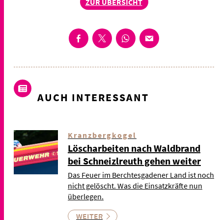
ZUR ÜBERSICHT
AUCH INTERESSANT
Kranzbergkogel
Löscharbeiten nach Waldbrand
bei Schneizlreuth gehen weiter
Das Feuer im Berchtesgadener Land ist noch
nicht gelöscht. Was die Einsatzkräfte nun
überlegen.
WEITER