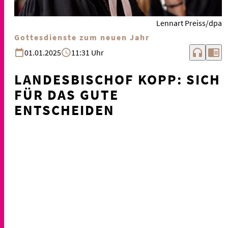
Lennart Preiss/dpa
Gottesdienste zum neuen Jahr
headphones
chrome_reader_mode
01.01.2025
11:31 Uhr
LANDESBISCHOF KOPP: SICH
FÜR DAS GUTE
ENTSCHEIDEN