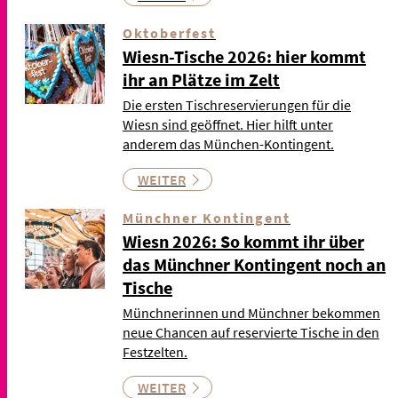
Oktoberfest
Wiesn-Tische 2026: hier kommt
ihr an Plätze im Zelt
Die ersten Tischreservierungen für die
Wiesn sind geöffnet. Hier hilft unter
anderem das München-Kontingent.
WEITER
Münchner Kontingent
Wiesn 2026: So kommt ihr über
das Münchner Kontingent noch an
Tische
Münchnerinnen und Münchner bekommen
neue Chancen auf reservierte Tische in den
Festzelten.
WEITER