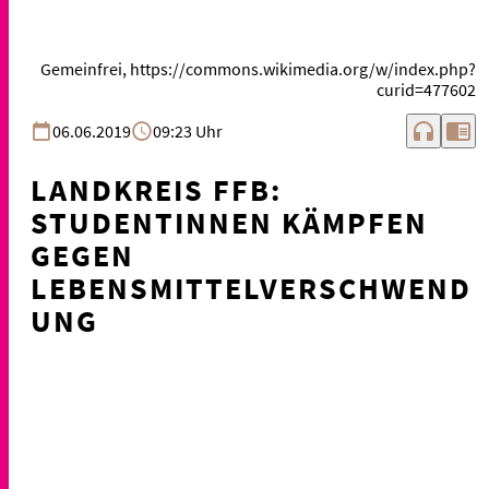
Gemeinfrei, https://commons.wikimedia.org/w/index.php?
curid=477602
headphones
chrome_reader_mode
06.06.2019
09:23 Uhr
LANDKREIS FFB:
STUDENTINNEN KÄMPFEN
GEGEN
LEBENSMITTELVERSCHWEND
UNG