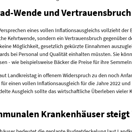
rad-Wende und Vertrauensbruc
rsprechen eines vollen Inflationsausgleichs vollzieht der
itische Kehrtwende, sondern ein Vertrauensbruch gegenübe
keine Möglichkeit, gesetzlich gekürzte Einnahmen auszugleic
rds bei Personal und Qualität einhalten müssten. Sie könnt
sen - wie beispielsweise Bäcker die Preise für ihre Semmeln
aut Landkreistag in offenem Widerspruch zu den noch Anfa
ür einen vollen Inflationsausgleich für die Jahre 2022 und 
te Ausgleich sollte das wirtschaftliche Überleben vieler Kl
mmunalen Krankenhäuser steigt
äuser bedeutet die geplante Budgetdeckelung laut Landkrei