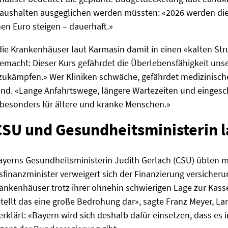
ushalten ausgeglichen werden müssten: «2026 werden di
en Euro steigen – dauerhaft.»
die Krankenhäuser laut Karmasin damit in einen «kalten St
emacht: Dieser Kurs gefährdet die Überlebensfähigkeit unse
zukämpfen.» Wer Kliniken schwäche, gefährdet medizinisch
nd. «Lange Anfahrtswege, längere Wartezeiten und eingesc
 besonders für ältere und kranke Menschen.»
SU und Gesundheitsministerin 
yerns Gesundheitsministerin Judith Gerlach (CSU) übten ma
finanzminister verweigert sich der Finanzierung versicher
Krankenhäuser trotz ihrer ohnehin schwierigen Lage zur Kas
tellt das eine große Bedrohung dar», sagte Franz Meyer, La
erklärt: «Bayern wird sich deshalb dafür einsetzen, dass es