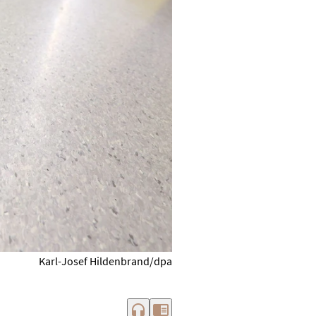
Karl-Josef Hildenbrand/dpa
headphones
chrome_reader_mode