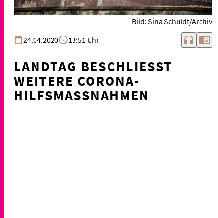
Bild: Sina Schuldt/Archiv
headphones
chrome_reader_mode
24.04.2020
13:51 Uhr
LANDTAG BESCHLIESST W
EITERE CORONA-H
ILFSMASSNAHMEN