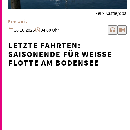
Felix Kästle/dpa
Freizeit
headphones
chrome_reader_mode
18.10.2025
04:00 Uhr
LETZTE FAHRTEN:
SAISONENDE FÜR WEISSE F
LOTTE AM BODENSEE