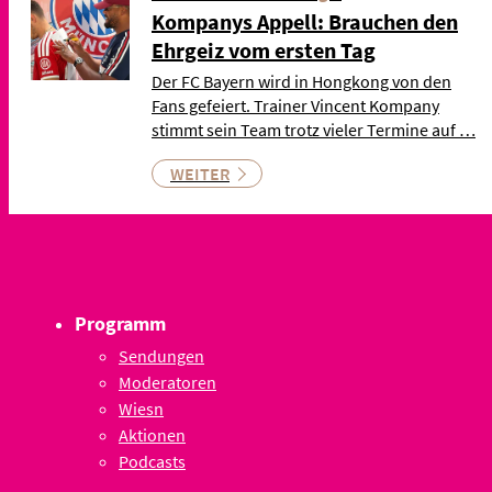
Kompanys Appell: Brauchen den
Ehrgeiz vom ersten Tag
Der FC Bayern wird in Hongkong von den
Fans gefeiert. Trainer Vincent Kompany
stimmt sein Team trotz vieler Termine auf …
WEITER
Programm
Sendungen
Moderatoren
Wiesn
Aktionen
Podcasts