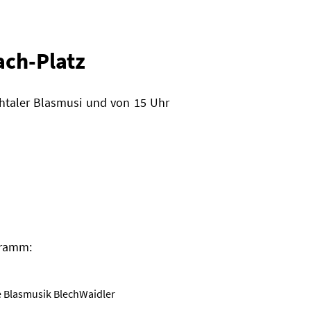
ach-Platz
chtaler Blasmusi und von 15 Uhr
gramm:
e Blasmusik BlechWaidler