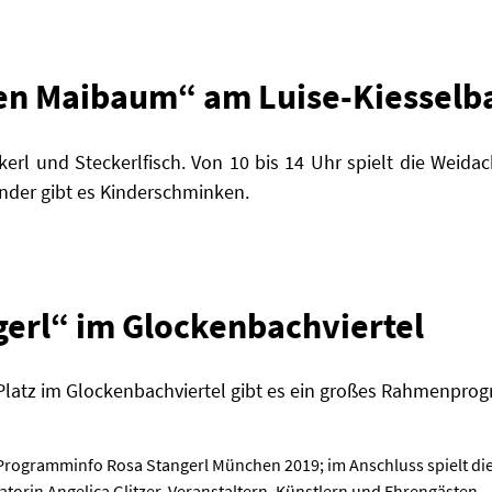
en Maibaum“ am Luise-Kiesselb
erl und Steckerlfisch. Von 10 bis 14 Uhr spielt die Weida
inder gibt es Kinderschminken.
erl“ im Glockenbachviertel
-Platz im Glockenbachviertel gibt es ein großes Rahmenpro
 Programminfo Rosa Stangerl München 2019; im Anschluss spielt di
torin Angelica Glitzer, Veranstaltern, Künstlern und Ehrengästen