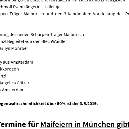
hmoll Eventsängerin „Halleluja“
rpen Träger Maibursch und den 3 Kandidaten; Vorstellung des R
mmung des neuen Schärpen Träger Maibursch
anzl Begleitet von den BlechWaidler
arilyn Monroe“
day aus Amsterdam
Akkordeon
anzl
Angelica Glitzer
aus Amsterdam
egenwahrscheinlichkeit über 50% ist der 3.5.2019.
Termine für
Maifeiern in München gibt