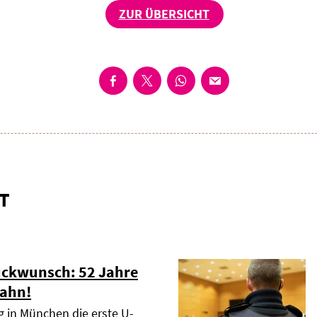
ZUR ÜBERSICHT
T
ückwunsch: 52 Jahre
ahn!
g in München die erste U-