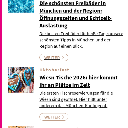
Die schönsten Freibäder in
München und der Region:
Öffnungszeiten und Echtzeit-
Auslastung
Die besten Freibäder für heiße Tage: unsere
schönsten Tipps in München und der
Region auf einen Blick.
WEITER
Oktoberfest
Wiesn-Tische 2026: hier kommt
ihr an Plätze im Zelt
Die ersten Tischreservierungen für die
Wiesn sind geöffnet. Hier hilft unter
anderem das München-Kontingent.
WEITER