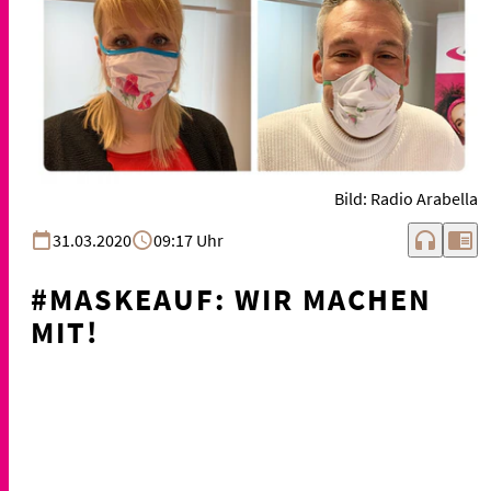
Bild: Radio Arabella
headphones
chrome_reader_mode
31.03.2020
09:17 Uhr
#MASKEAUF: WIR MACHEN
MIT!