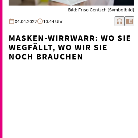
Bild: Friso Gentsch (Symbolbild)
headphones
chrome_reader_mode
04.04.2022
10:44 Uhr
MASKEN-WIRRWARR: WO SIE
WEGFÄLLT, WO WIR SIE
NOCH BRAUCHEN