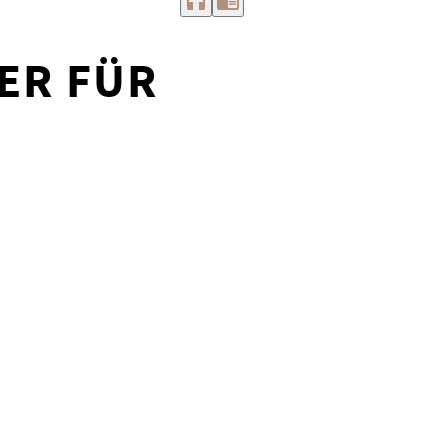
headphones
chrome_reader_mode
ER FÜR