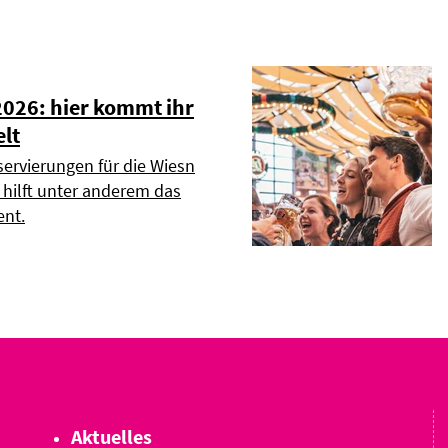
2026: hier kommt ihr
elt
servierungen für die Wiesn
r hilft unter anderem das
nt.
Aktuelles