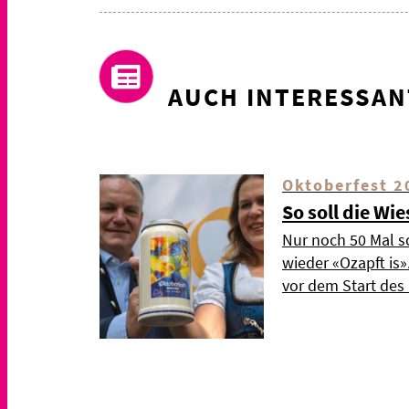
AUCH INTERESSAN
Oktoberfest 2
So soll die Wi
Nur noch 50 Mal s
wieder «Ozapft is
vor dem Start de