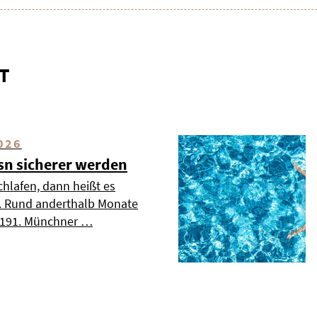
T
026
esn sicherer werden
chlafen, dann heißt es
». Rund anderthalb Monate
s 191. Münchner …