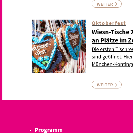
WEITER
Oktoberfest
Wiesn-Tische 
an Plätze im Z
Die ersten Tischre
sind geöffnet. Hie
München-Kontinge
WEITER
Programm