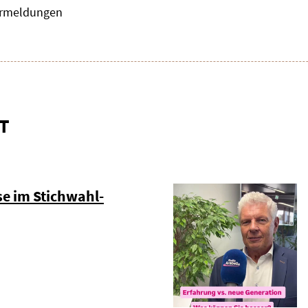
zermeldungen
T
e im Stichwahl-