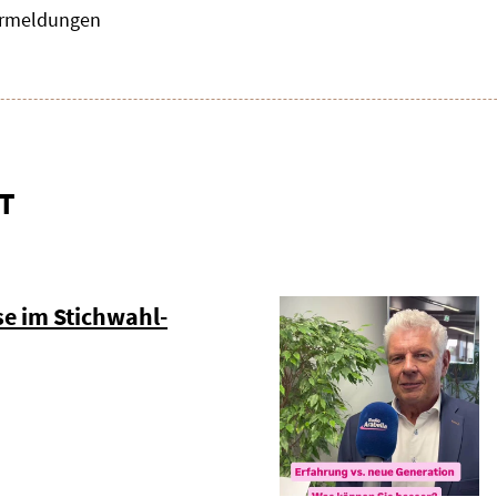
zermeldungen
T
e im Stichwahl-