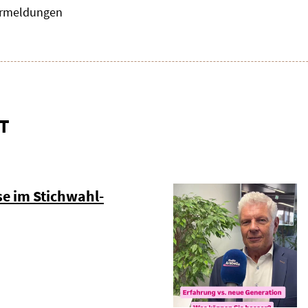
zermeldungen
T
e im Stichwahl-