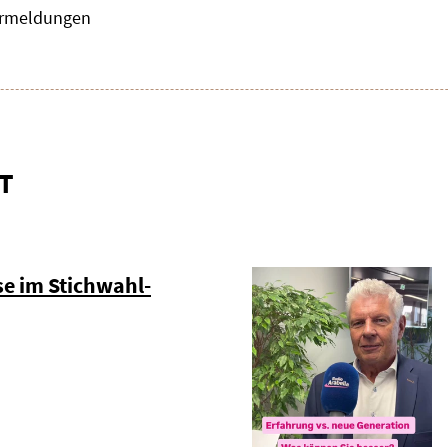
zermeldungen
T
e im Stichwahl-