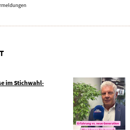
zermeldungen
T
e im Stichwahl-