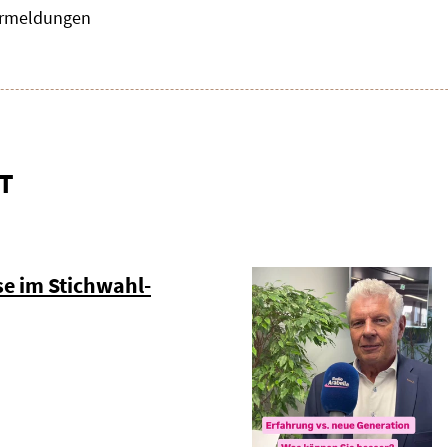
zermeldungen
T
e im Stichwahl-