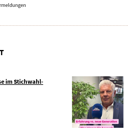
zermeldungen
T
e im Stichwahl-