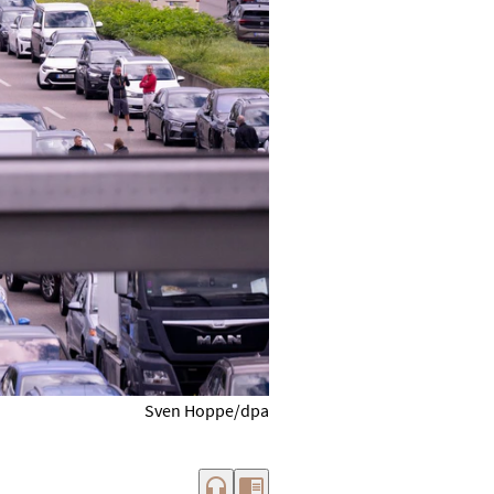
Sven Hoppe/dpa
headphones
chrome_reader_mode