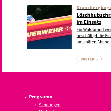
Kranzbergkog
Löschhubschr
im Einsatz
Ein Waldbrand wes
beschäftigt die Ei
am späten Abend n
WEITER
Programm
Sendungen