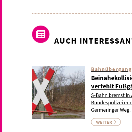
AUCH INTERESSAN
Bahnübergang
Beinahekollis
verfehlt Fußg
S-Bahn bremst in 
Bundespolizei ermi
Germeringer Weg.
WEITER