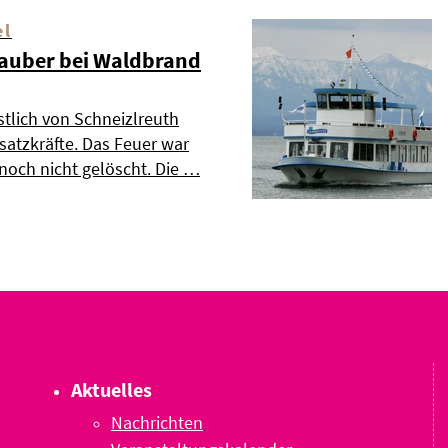
el
auber bei Waldbrand
tlich von Schneizlreuth
nsatzkräfte. Das Feuer war
och nicht gelöscht. Die …
Aktuelles
Nachrichten