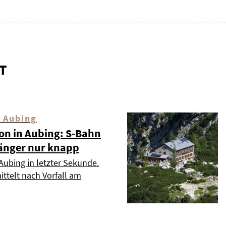
T
 Aubing
ion in Aubing: S-Bahn
änger nur knapp
Aubing in letzter Sekunde.
ttelt nach Vorfall am