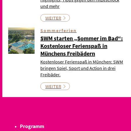
und mehr
WEITER
Sommerferien
SWM starten „Sommer im Bad“:
Kostenloser Ferienspaß in
Münchens Freibädern
Kostenloser Ferienspaß in München: SWM
bringen Spiel, Sport und Action in drei
Freibäder.
WEITER
Programm