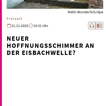
Malin Wunderlich/dpa
Freizeit
headphones
chrome_reader_mode
21.11.2025
14:31 Uhr
NEUER
HOFFNUNGSSCHIMMER AN
DER EISBACHWELLE?