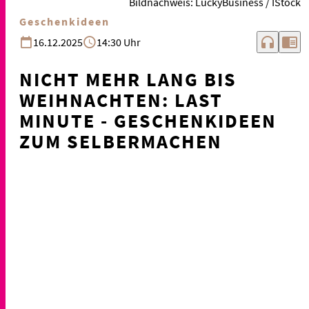
Bildnachweis: LuckyBusiness / IStock
Geschenkideen
headphones
chrome_reader_mode
16.12.2025
14:30 Uhr
NICHT MEHR LANG BIS
WEIHNACHTEN: LAST
MINUTE - GESCHENKIDEEN
ZUM SELBERMACHEN