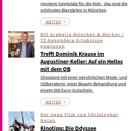
riesigem Spielplatz für die Kids - das sind die
schönsten Biergärten in München
WEITER
Mit Arabella München & Merkur /
TZ besondere Erlebnisse
gewinnen
Trefft Dominik Krause im
Augustiner-Keller: Auf ein Helles
mit dem OB
Shopping mit einer persönlichen Mode- und
Stilberaterin, einer Beauty-Behandlung und
einem 500 Euro-Gutschein.
WEITER
Der neue Film von Christopher
Nolan
Kinotipp: Die Odyssee