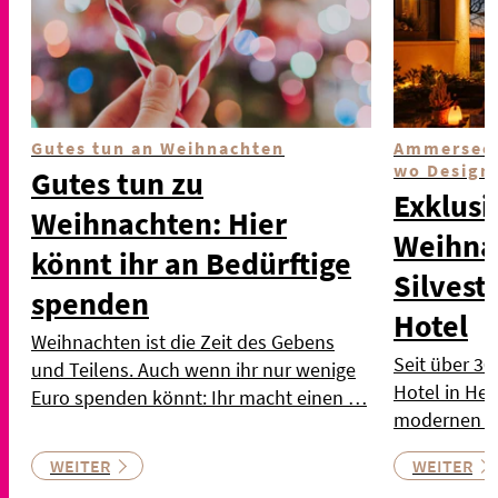
Gutes tun an Weihnachten
Ammersee 
wo Design 
Gutes tun zu
Exklusi
Weihnachten: Hier
Weihna
könnt ihr an Bedürftige
Silves
spenden
Hotel
Weihnachten ist die Zeit des Gebens
Seit über 3
und Teilens. Auch wenn ihr nur wenige
Hotel in Her
Euro spenden könnt: Ihr macht einen …
modernen Ho
WEITER
WEITER