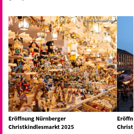
Daniel Karmann/dpa
Eröffnung Nürnberger
Eröff
Christkindlesmarkt 2025
Chris