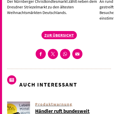
Der Nürnberger Christkindlesmarkt zählt neben dem
An rund 
Dresdner Striezelmarkt zu den ältesten
gestreif
Weihnachtsmärkten Deutschlands.
Besuche
einstim
ZUR ÜBERSICHT
AUCH INTERESSANT
Produktwarnung
Händler ruft bundesweit