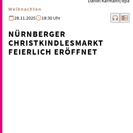
Daniel Karmann/dpa
Weihnachten
headphones
chrome_reader_mode
28.11.2025
18:30 Uhr
NÜRNBERGER
CHRISTKINDLESMARKT
FEIERLICH ERÖFFNET