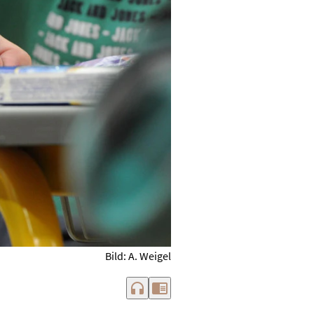
Bild: A. Weigel
headphones
chrome_reader_mode