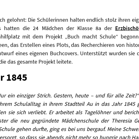
ich gelohnt: Die Schülerinnen halten endlich stolz ihren 
s hatten die 24 Mädchen der Klasse 8a der
Erzbischö
ilfplatz mit dem Projekt „Buch macht Schule“ begonn
n, das Erstellen eines Plots, das Recherchieren von histo
twurf eines eigenen Buchcovers. Unterstützt wurden sie 
 die das gesamte Projekt leitete.
hr 1845
r ein einziger Strich. Gestern, heute – und für alle Zeit?
hrem Schulalltag in ihrem Stadtteil Au in das Jahr 1845 g
n sie sich verliebt. Er arbeitet als Tagelöhner und berich
ster die neu gegründete Mädchenschule der Theresia G
 Schule gehen durfte, ging es bei uns bergauf. Meine Schw
rsorgt, so dass sie abends nicht mehr so hungrig nach H