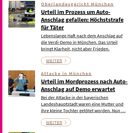
Oberlandesgericht München
Urteil im Prozess um Auto-
Anschlag gefallen: Höchststrafe
für Täter
Lebenslange Haft nach dem Anschlag auf
die Verdi-Demo in München. Das Urteil
bringt Klarheit, nicht aber Frieden.
WEITER
Attacke in München
Urteil im Mordprozess nach Auto-
Anschlag auf Demo erwartet
Bei der Attacke in der bayerischen
Landeshauptstadt waren eine Mutter und
ihre kleine Tochter getötet worden. Nun …
WEITER