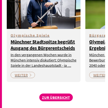
Olympische Spiele
Bürgeren
Münchner Stadtspitze begrüßt
Olympia-
Ausgang des Bürgerentscheids
Ergebnis
In den vergangenen Wochen wurde in
München ha
München intensiv diskutiert: Olympische
Bewerbung 
Spiele in der Landeshauptstadt - ja …
2040 oder 2
WEITER
WEITER
ZUR ÜBERSICHT