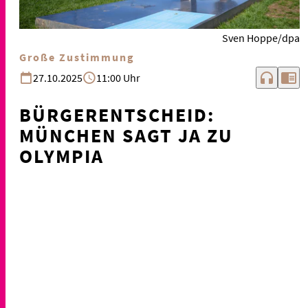
Sven Hoppe/dpa
Große Zustimmung
headphones
chrome_reader_mode
27.10.2025
11:00 Uhr
BÜRGERENTSCHEID:
MÜNCHEN SAGT JA ZU
OLYMPIA