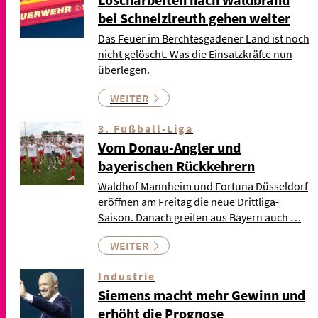
bei Schneizlreuth gehen weiter
Das Feuer im Berchtesgadener Land ist noch
nicht gelöscht. Was die Einsatzkräfte nun
überlegen.
WEITER
3. Fußball-Liga
Vom Donau-Angler und
bayerischen Rückkehrern
Waldhof Mannheim und Fortuna Düsseldorf
eröffnen am Freitag die neue Drittliga-
Saison. Danach greifen aus Bayern auch …
WEITER
Industrie
Siemens macht mehr Gewinn und
erhöht die Prognose