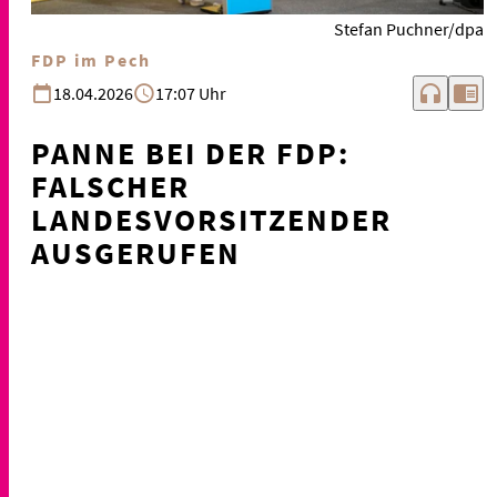
Stefan Puchner/dpa
FDP im Pech
headphones
chrome_reader_mode
18.04.2026
17:07 Uhr
PANNE BEI DER FDP:
FALSCHER
LANDESVORSITZENDER
AUSGERUFEN