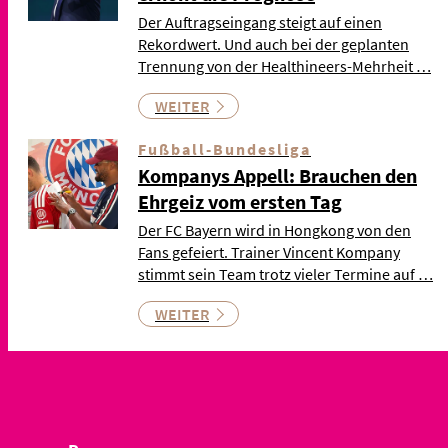
Der Auftragseingang steigt auf einen
Rekordwert. Und auch bei der geplanten
Trennung von der Healthineers-Mehrheit …
WEITER
Fußball-Bundesliga
Kompanys Appell: Brauchen den
Ehrgeiz vom ersten Tag
Der FC Bayern wird in Hongkong von den
Fans gefeiert. Trainer Vincent Kompany
stimmt sein Team trotz vieler Termine auf …
WEITER