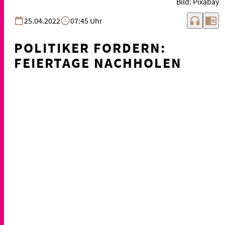
Bild: Pixabay
headphones
chrome_reader_mode
25.04.2022
07:45 Uhr
POLITIKER FORDERN:
FEIERTAGE NACHHOLEN