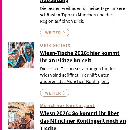
Die besten Freibäder für heiße Tage: unsere
schönsten Tipps in München und der
Region auf einen Blick.
WEITER
Oktoberfest
Wiesn-Tische 2026: hier kommt
ihr an Plätze im Zelt
Die ersten Tischreservierungen für die
Wiesn sind geöffnet. Hier hilft unter
anderem das München-Kontingent.
WEITER
Münchner Kontingent
Wiesn 2026: So kommt ihr über
das Münchner Kontingent noch an
Tische