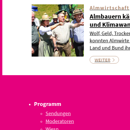
Almwirtschaft
Almbauern kä
und Klimawan
Wolf, Geld, Trock
konnten Almwirte
Land und Bund ih
WEITER
Programm
Sendungen
Moderatoren
Wiesn