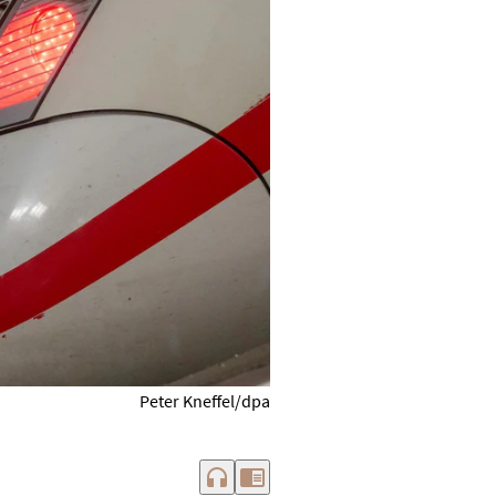
Peter Kneffel/dpa
headphones
chrome_reader_mode