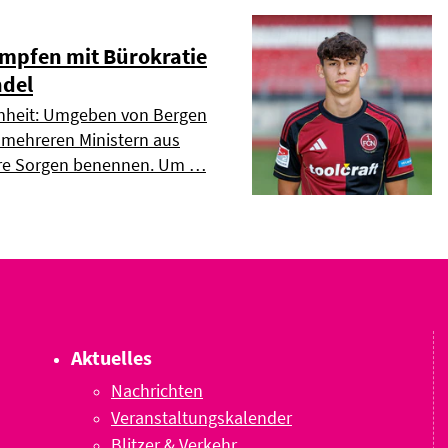
mpfen mit Bürokratie
del
enheit: Umgeben von Bergen
 mehreren Ministern aus
re Sorgen benennen. Um …
Aktuelles
Nachrichten
Veranstaltungskalender
Blitzer & Verkehr