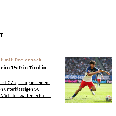
T
t mit Dreierpack
im 15:0 in Tirol in
der FC Augsburg in seinem
en unterklassigen SC
 Nächstes warten echte …