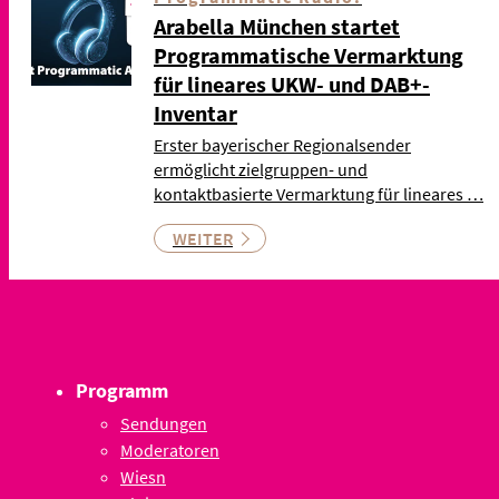
Arabella München startet
Programmatische Vermarktung
für lineares UKW- und DAB+-
Inventar
Erster bayerischer Regionalsender
ermöglicht zielgruppen- und
kontaktbasierte Vermarktung für lineares …
WEITER
Programm
Sendungen
Moderatoren
Wiesn