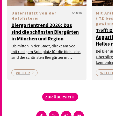
Unterstützt von der
Mit Arab
Anzeige
Hofpfisterei
/ TZ bes
gewinne
Biergartentrend 2026: Das
Trefft D
sind die schönsten Biergärten
Augustine
in München und Region
Helles m
Ob mitten in der Stadt, direkt am See,
Bei Bier un
mit riesigem Spielplatz für die Kids - das
Oberbürger
sind die schönsten Biergärten in …
kennenlern
WEITER
WEITER
ZUR ÜBERSICHT