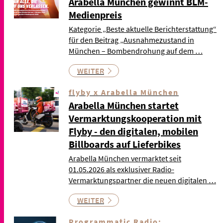
Arabella München gewinnt BLM-
Medienpreis
Kategorie „Beste aktuelle Berichterstattung“
für den Beitrag „Ausnahmezustand in
München – Bombendrohung auf dem …
WEITER
flyby x Arabella München
Arabella München startet
Vermarktungskooperation mit
Flyby - den digitalen, mobilen
Billboards auf Lieferbikes
Arabella München vermarktet seit
01.05.2026 als exklusiver Radio-
Vermarktungspartner die neuen digitalen …
WEITER
Programmatic Radio: