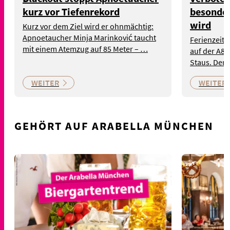
kurz vor Tiefenrekord
besonder
wird
Kurz vor dem Ziel wird er ohnmächtig:
Apnoetaucher Minja Marinković taucht
Ferienzeit,
mit einem Atemzug auf 85 Meter – …
auf der A8 
Staus. Der
WEITER
WEITER
GEHÖRT AUF ARABELLA MÜNCHEN