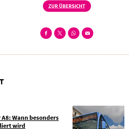
ZUR ÜBERSICHT
T
r A8: Wann besonders
liert wird