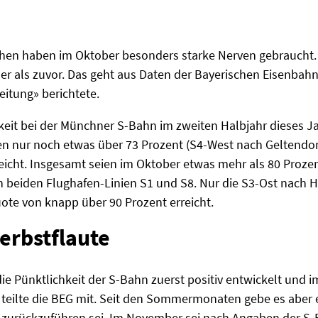
chen haben im Oktober besonders starke Nerven gebraucht
er als zuvor. Das geht aus Daten der Bayerischen Eisenbahn
eitung» berichtete.
eit bei der Münchner S-Bahn im zweiten Halbjahr dieses Ja
ien nur noch etwas über 73 Prozent (S4-West nach Geltendo
reicht. Insgesamt seien im Oktober etwas mehr als 80 Prozen
beiden Flughafen-Linien S1 und S8. Nur die S3-Ost nach H
ote von knapp über 90 Prozent erreicht.
rbstflaute
die Pünktlichkeit der S-Bahn zuerst positiv entwickelt und 
, teilte die BEG mit. Seit den Sommermonaten gebe es aber
tur zurückzuführen sei. Im November sei nach Angaben der 