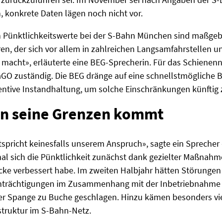
, konkrete Daten lägen noch nicht vor.
en Pünktlichkeitswerte bei der S-Bahn München sind maßgeb
ren, der sich vor allem in zahlreichen Langsamfahrstellen u
acht», erläuterte eine BEG-Sprecherin. Für das Schienenne
fraGO zuständig. Die BEG dränge auf eine schnellstmöglich
entive Instandhaltung, um solche Einschränkungen künftig 
an seine Grenzen kommt
ntspricht keinesfalls unserem Anspruch», sagte ein Spreche
umal sich die Pünktlichkeit zunächst dank gezielter Maßnahm
ke verbessert habe. Im zweiten Halbjahr hätten Störungen 
nträchtigungen im Zusammenhang mit der Inbetriebnahme
r Spange zu Buche geschlagen. Hinzu kämen besonders viel
struktur im S-Bahn-Netz.