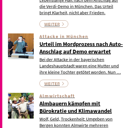
Lebenslange Haft nach dem Anschlag auf
die Verdi-Demo in München. Das Urteil
bringt Klarheit, nicht aber Frieden.
WEITER
Attacke in München
Urteil im Mordprozess nach Auto-
Anschlag auf Demo erwartet
Bei der Attacke in der bayerischen
Landeshauptstadt waren eine Mutter und
ihre kleine Tochter getötet worden. Nun …
WEITER
Almwirtschaft
Almbauern kämpfen mit
Bürokratie und Klimawandel
Wolf, Geld, Trockenheit: Umgeben von
Bergen konnten Almwirte mehreren