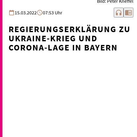
Bild: Peter Kneffel
headphones
chrome_reader_mode
15.03.2022
07:53 Uhr
REGIERUNGSERKLÄRUNG ZU
UKRAINE-KRIEG UND
CORONA-LAGE IN BAYERN