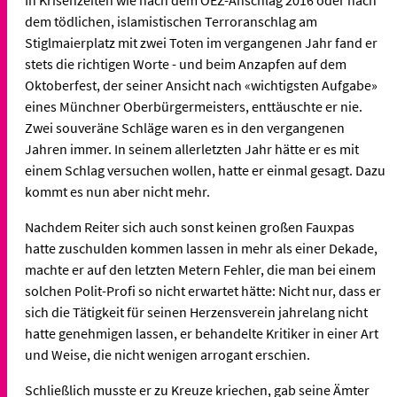
In Krisenzeiten wie nach dem OEZ-Anschlag 2016 oder nach
dem tödlichen, islamistischen Terroranschlag am
Stiglmaierplatz mit zwei Toten im vergangenen Jahr fand er
stets die richtigen Worte - und beim Anzapfen auf dem
Oktoberfest, der seiner Ansicht nach «wichtigsten Aufgabe»
eines Münchner Oberbürgermeisters, enttäuschte er nie.
Zwei souveräne Schläge waren es in den vergangenen
Jahren immer. In seinem allerletzten Jahr hätte er es mit
einem Schlag versuchen wollen, hatte er einmal gesagt. Dazu
kommt es nun aber nicht mehr.
Nachdem Reiter sich auch sonst keinen großen Fauxpas
hatte zuschulden kommen lassen in mehr als einer Dekade,
machte er auf den letzten Metern Fehler, die man bei einem
solchen Polit-Profi so nicht erwartet hätte: Nicht nur, dass er
sich die Tätigkeit für seinen Herzensverein jahrelang nicht
hatte genehmigen lassen, er behandelte Kritiker in einer Art
und Weise, die nicht wenigen arrogant erschien.
Schließlich musste er zu Kreuze kriechen, gab seine Ämter