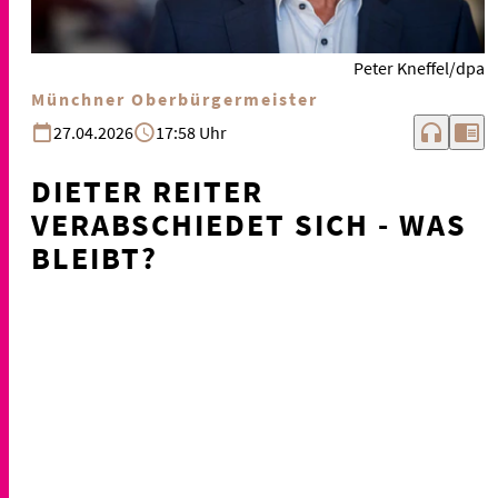
Peter Kneffel/dpa
Münchner Oberbürgermeister
headphones
chrome_reader_mode
27.04.2026
17:58 Uhr
DIETER REITER
VERABSCHIEDET SICH - WAS
BLEIBT?