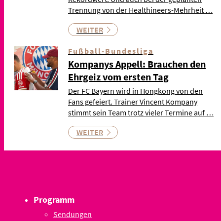
Trennung von der Healthineers-Mehrheit …
WEITER
Fußball-Bundesliga
Kompanys Appell: Brauchen den
Ehrgeiz vom ersten Tag
Der FC Bayern wird in Hongkong von den
Fans gefeiert. Trainer Vincent Kompany
stimmt sein Team trotz vieler Termine auf …
WEITER
Programm
Sendungen