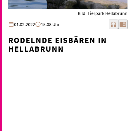
Bild: Tierpark Hellabrunn
headphones
chrome_reader_mode
01.02.2022
15:08 Uhr
RODELNDE EISBÄREN IN
HELLABRUNN