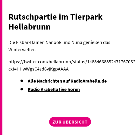
Rutschpartie im Tierpark
Hellabrunn
Die Eisbär-Damen Nanook und Nuna genießen das
Winterwetter.
https://twitter.com/hellabrunn/status/1488466885247176705?
cxt=HHwWgsC4sd6vjKgpAAAA
Alle Nachrichten auf RadioArabella.de
Radio Arabella live hören
ZUR ÜBERSICHT