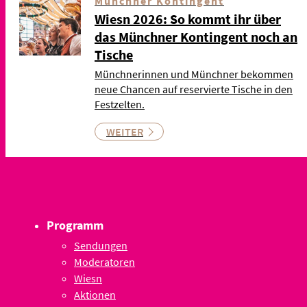
Münchner Kontingent
Wiesn 2026: So kommt ihr über
das Münchner Kontingent noch an
Tische
Münchnerinnen und Münchner bekommen
neue Chancen auf reservierte Tische in den
Festzelten.
WEITER
Programm
Sendungen
Moderatoren
Wiesn
Aktionen