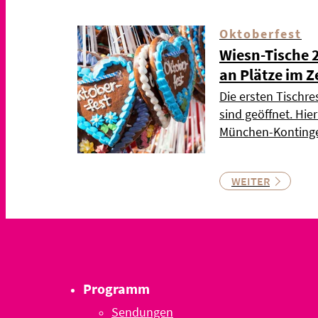
Oktoberfest
Wiesn-Tische 
an Plätze im Z
Die ersten Tischre
sind geöffnet. Hie
München-Kontinge
WEITER
Programm
Sendungen