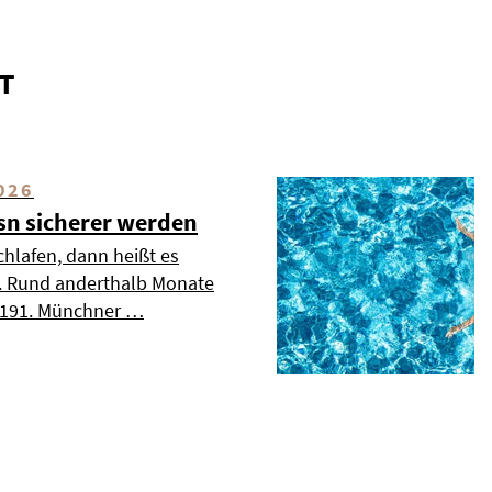
T
026
esn sicherer werden
chlafen, dann heißt es
». Rund anderthalb Monate
s 191. Münchner …