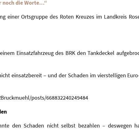
r noch die Worte…“
ting einer Ortsgruppe des Roten Kreuzes im Landkreis Ro
einem Einsatzfahrzeug des BRK den Tankdeckel aufgebro
nicht einsatzbereit – und der Schaden im vierstelligen Euro
RBruckmuehl/posts/668832240249484
den
te den Schaden nicht selbst bezahlen – deswegen hab