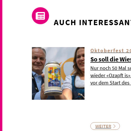
AUCH INTERESSAN
Oktoberfest 2
So soll die Wi
Nur noch 50 Mal s
wieder «Ozapft is
vor dem Start de
WEITER