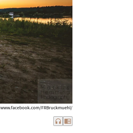
://www.facebook.com/FRBruckmuehl/
headphones
chrome_reader_mode