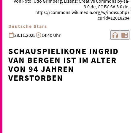
Von Foto: Udo Grimberg, Lizenz: Creative Commons by-sa-
3.0 de, CC BY-SA 3.0 de,
https://commons.wikimedia.org/w/index.php?
curid=12018284
Deutsche Stars
headphones
chrome_reader_mode
28.11.2025
14:40 Uhr
SCHAUSPIELIKONE INGRID
VAN BERGEN IST IM ALTER
VON 94 JAHREN
VERSTORBEN