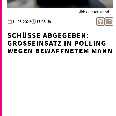
Bild: Carsten Rehder
headphones
chrome_reader_mode
14.03.2022
17:08 Uhr
SCHÜSSE ABGEGEBEN:
GROSSEINSATZ IN POLLING W
EGEN BEWAFFNETEM MANN