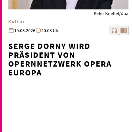
Peter Kneffel/dpa
Kultur
headphones
chrome_reader_mode
19.03.2026
20:03 Uhr
SERGE DORNY WIRD
PRÄSIDENT VON
OPERNNETZWERK OPERA
EUROPA