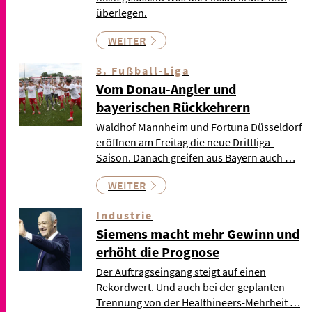
überlegen.
WEITER
3. Fußball-Liga
Vom Donau-Angler und
bayerischen Rückkehrern
Waldhof Mannheim und Fortuna Düsseldorf
eröffnen am Freitag die neue Drittliga-
Saison. Danach greifen aus Bayern auch …
WEITER
Industrie
Siemens macht mehr Gewinn und
erhöht die Prognose
Der Auftragseingang steigt auf einen
Rekordwert. Und auch bei der geplanten
Trennung von der Healthineers-Mehrheit …