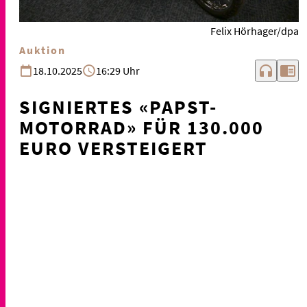
Felix Hörhager/dpa
Auktion
headphones
chrome_reader_mode
18.10.2025
16:29 Uhr
SIGNIERTES «PAPST-
MOTORRAD» FÜR 130.000
EURO VERSTEIGERT