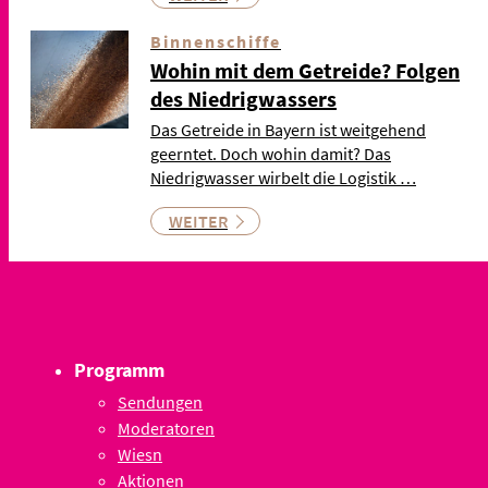
Binnenschiffe
Wohin mit dem Getreide? Folgen
des Niedrigwassers
Das Getreide in Bayern ist weitgehend
geerntet. Doch wohin damit? Das
Niedrigwasser wirbelt die Logistik …
WEITER
Programm
Sendungen
Moderatoren
Wiesn
Aktionen