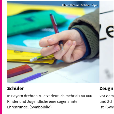
Klaus-Dietmar Gabbert/dpa
Schüler
Zeugn
In Bayern drehten zuletzt deutlich mehr als 40.000
Vor dem
Kinder und Jugendliche eine sogenannte
und Schü
Ehrenrunde. (Symbolbild)
ist. (Sy