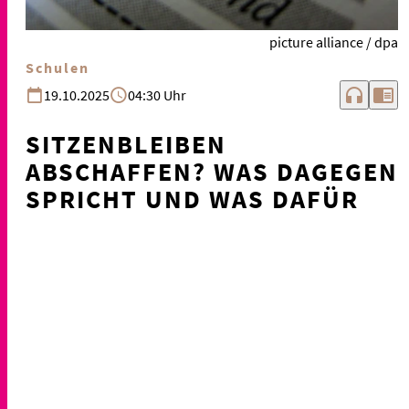
picture alliance / dpa
Schulen
headphones
chrome_reader_mode
19.10.2025
04:30 Uhr
SITZENBLEIBEN
ABSCHAFFEN? WAS DAGEGEN
SPRICHT UND WAS DAFÜR