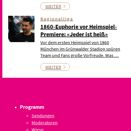
WEITER
Regionalliga
1860-Euphorie vor Heimspiel-
Premiere: «Jeder ist heiß»
Vor dem ersten Heimspiel von 1860
München im Grünwalder Stadion spüren
Team und Fans große Vorfreude. Was …
WEITER
Programm
Sendungen
Moderatoren
Wiesn